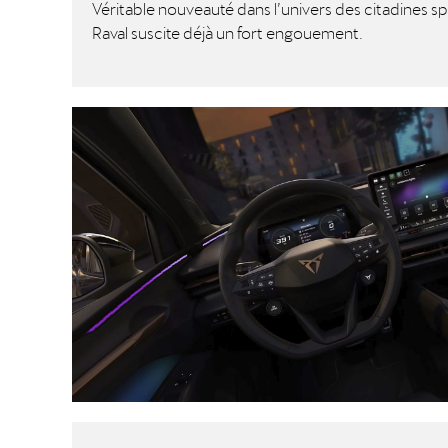
Véritable nouveauté dans l’univers des citadines sp
Raval
suscite déjà un fort engouement.