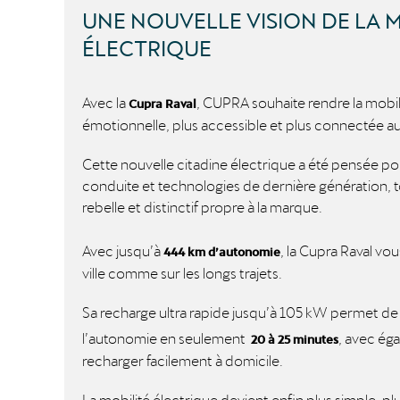
UNE NOUVELLE VISION DE LA 
ÉLECTRIQUE
Avec la
,
CUPRA
souhaite rendre la mobil
Cupra
Raval
émotionnelle, plus accessible et plus connectée au
Cette nouvelle citadine électrique a été pensée pour o
conduite et technologies de dernière génération, t
rebelle et distinctif propre à la marque.
Avec jusqu’à
, la
Cupra Raval
vou
444 km d’autonomie
ville comme sur les longs trajets.
Sa recharge ultra rapide jusqu’à 105 kW permet d
l’autonomie en seulement
, avec éga
20 à 25 minutes
recharger facilement à domicile.
La mobilité électrique devient enfin plus simple, pl