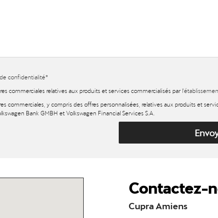
 de confidentialité
*
fres commerciales relatives aux produits et services commercialisés par
l'établisseme
res commerciales, y compris des offres personnalisées, relatives aux produits et serv
lkswagen Bank GMBH et Volkswagen Financial Services S.A.
Envo
Contactez-n
Cupra Amiens