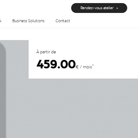
Rendez-vous atelier
A
Business Solutions
Contact
À partir de
459.00
*
€ / mois