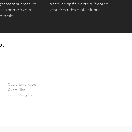
nement sur mesure
Un service après-vente à l’écoute
er la borne à votre
assuré par des professionnels.
omicile.
o.
Cupra Saint-Avold
Cupra Nice
Cupra Mougins