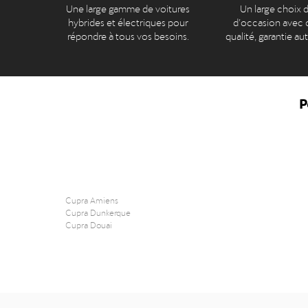
Une large gamme de voitures
Un large choix d
hybrides et électriques pour
d’occasion avec c
répondre à tous vos besoins.
qualité, garantie au
P
Cupra Amiens
Cupra Dunkerque
Cupra Douai