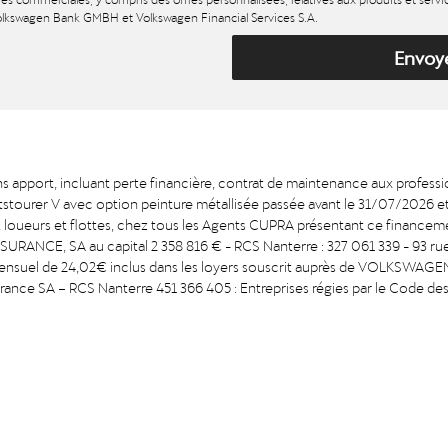
lkswagen Bank GMBH et Volkswagen Financial Services S.A.
Envoy
s apport, incluant perte financière, contrat de maintenance aux professi
rer V avec option peinture métallisée passée avant le 31/07/2026 et 
xis, loueurs et flottes, chez tous les Agents CUPRA présentant ce finance
SSURANCE, SA au capital 2 358 816 € - RCS Nanterre : 327 061 339 - 93 ru
 mensuel de 24,02€ inclus dans les loyers souscrit auprès de VOLKSWA
France SA – RCS Nanterre 451 366 405 : Entreprises régies par le Code de