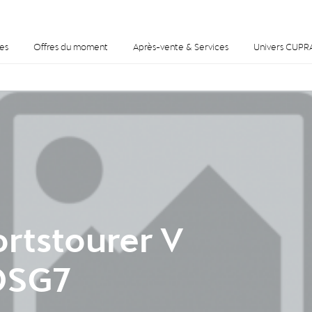
es
Offres du moment
Après-vente & Services
Univers CUPR
rtstourer V
DSG7