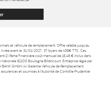
er
onnels et véhicule de remplacement. Offre valable jusqu'au
livrée avant le 31/01/2027, 37 loyers de 459€ TTC. Ces
ment(2) Perte Financière coût mensuel de 18,46 € inclus dans
e Nationale 92100 Boulogne Billancourt. Entreprise régie par
GEN BANK GmbH.(4) Garantie Véhicule de Remplacement
s assurances et soumises à l’Autorité de Contrôle Prudentiel