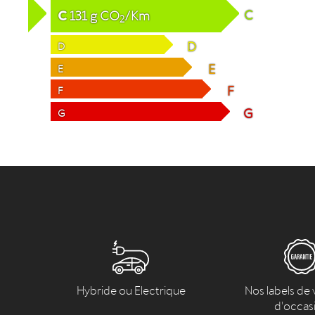
C
C
131
g
CO
/Km
2
D
D
E
E
F
F
G
G
Hybride ou Electrique
Nos labels de 
d'occas