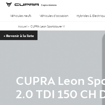
Cupra Amiens
Véhicules neufs
Véhicules d’occasion
Hybrides & Electriqu
Accueil
>
CUPRA Leon Sportstourer V
<
Revenir à la liste
CUPRA Leon Spo
2.0 TDI 150 CH 