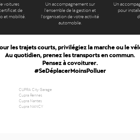
e voitures
Un accompagnement sur
Un accompag
ertificat de
l’ensemble de la gestion et
pour install
to et mobilité.
l’organisation de votre activité
d
automobile.
our les trajets courts, privilégiez la marche ou le vél
Au quotidien, prenez les transports en commun.
Pensez à covoiturer.
#SeDéplacerMoinsPolluer
CUPRA City Garage
Cupra Rennes
Cupra Nantes
Cupra NANCY