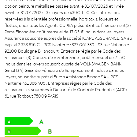
option peinture métallisée passée avant le 31/07/2026 et livrée
avant le 31/01/2027, 37 loyers de 439€ TTC. Ces offres sont
réservées à la clientèle professionnelle, hors taxis, loueurs et
flottes, chez tous les Agents CUPRA présentant ce financement(2)
Perte Financière coût mensuel de 17,03 € inclus dans les loyers.
Assurance souscrite auprès de la société ICARE ASSURANCE, SA au
capital 2 358 816 € - RCS Nanterre : 327 061 339 - 93 rue Nationale
92100 Boulogne Billancourt. Entreprise régie par le Code des
assurances.(3) Contrat de maintenance , coût mensuel de 21,5€
inclus dans les loyers souscrit auprès de VOLKSWAGEN BANK
GmbH.(4) Garantie Véhicule de Remplacement incluse dans les
loyers, souscrite auprès d’Europ Assistance France SA – RCS
Nanterre 451 366 405 : Entreprises régies par le Code des
assurances et soumises à l’Autorité de Contrôle Prudentiel (ACP) -
61 rue Taitbout 75009 PARIS.
A
A
B
B