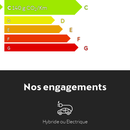
C
C
140
g
CO
/Km
2
D
D
E
E
F
F
G
G
Nos engagements
Hybride ou Electrique