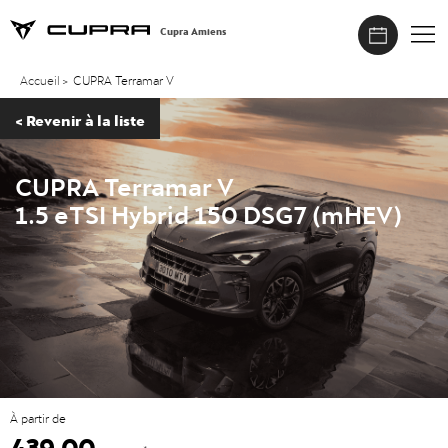
Cupra Amiens
Accueil
>
CUPRA Terramar V
<
Revenir à la liste
CUPRA Terramar V
1.5 eTSI Hybrid 150 DSG7 (mHEV)
À partir de
439.00