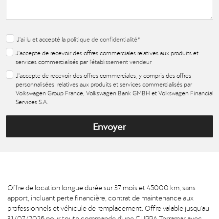
J'ai lu et accepté la
politique de confidentialité
*
J'accepte de recevoir des offres commerciales relatives aux produits et
services commercialisés par
l'établissement vendeur
J'accepte de recevoir des offres commerciales, y compris des offres
personnalisées, relatives aux produits et services commercialisés par
Volkswagen Group France, Volkswagen Bank GMBH et Volkswagen Financial
Services S.A.
Envoyer
Offre de location longue durée sur 37 mois et 45000 km, sans
apport, incluant perte financière, contrat de maintenance aux
professionnels et véhicule de remplacement. Offre valable jusqu'au
31/07/2026 pour toute commande d'une CUPRA Terramar avec