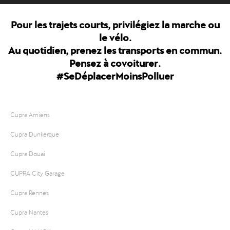
Pour les trajets courts, privilégiez la marche ou
le vélo.
Au quotidien, prenez les transports en commun.
Pensez à covoiturer.
#SeDéplacerMoinsPolluer
Cupra Amiens
Cupra Dunkerque
Cupra Douai
CUPRA City Garage
Cupra Rennes
Cupra Nantes