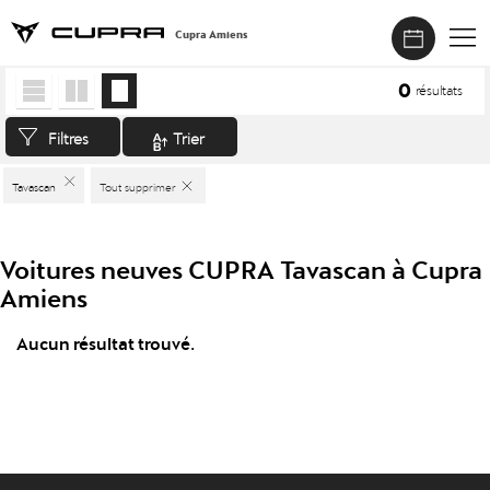
Cupra Amiens
Accueil
>
Véhicules neufs
>
CUPRA
>
Tavascan
0
résultats
Filtres
Trier
Tavascan
Tout supprimer
Voitures neuves CUPRA Tavascan à Cupra
Amiens
Aucun résultat trouvé.