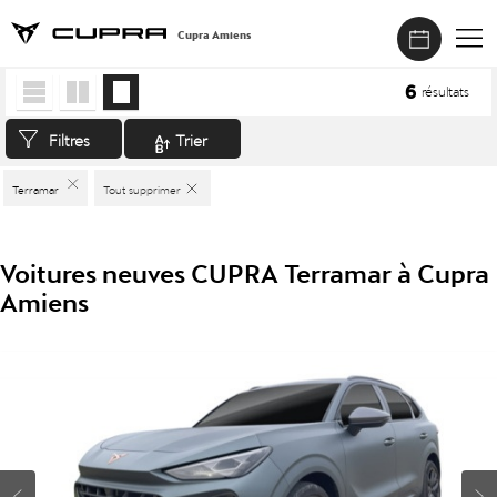
Cupra Amiens
Accueil
>
Véhicules neufs
>
CUPRA
>
Terramar
6
résultats
Filtres
Trier
Terramar
Tout supprimer
Voitures neuves CUPRA Terramar à Cupra
Amiens