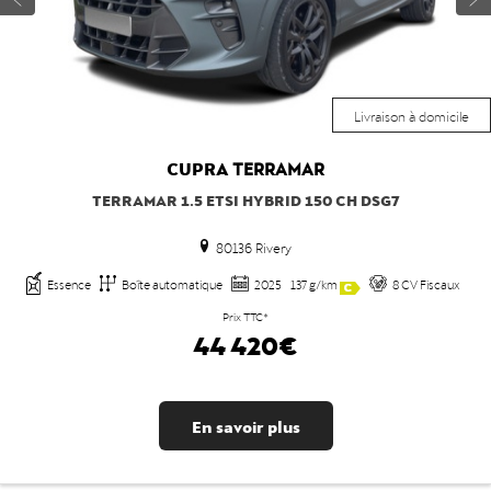
Livraison à domicile
CUPRA
TERRAMAR
TERRAMAR 1.5 ETSI HYBRID 150 CH DSG7
80136 Rivery
Essence
Boîte automatique
2025
137 g/km
8 CV Fiscaux
Prix TTC*
44 420€
En savoir plus