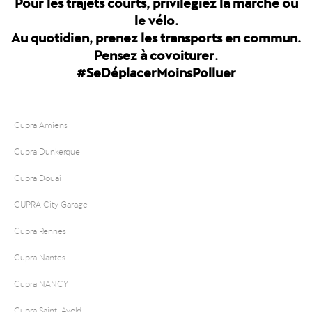
Pour les trajets courts, privilégiez la marche ou
le vélo.
Au quotidien, prenez les transports en commun.
Pensez à covoiturer.
#SeDéplacerMoinsPolluer
Cupra Amiens
Cupra Dunkerque
Cupra Douai
CUPRA City Garage
Cupra Rennes
Cupra Nantes
Cupra NANCY
Cupra Saint-Avold