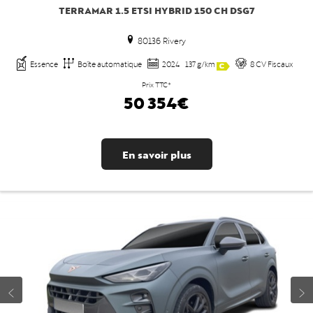
TERRAMAR 1.5 ETSI HYBRID 150 CH DSG7
80136 Rivery
Essence
Boîte automatique
2024
137 g/km
8 CV Fiscaux
Prix TTC*
50 354€
En savoir plus