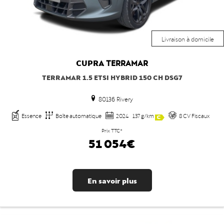
Livraison à domicile
CUPRA
TERRAMAR
TERRAMAR 1.5 ETSI HYBRID 150 CH DSG7
80136 Rivery
Essence
Boîte automatique
2024
137 g/km
8 CV Fiscaux
Prix TTC*
51 054€
En savoir plus