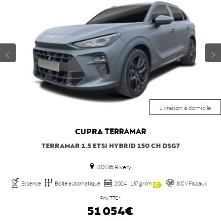
Livraison à domicile
CUPRA
TERRAMAR
TERRAMAR 1.5 ETSI HYBRID 150 CH DSG7
80136 Rivery
Essence
Boîte automatique
2024
137 g/km
8 CV Fiscaux
Prix TTC*
51 054€