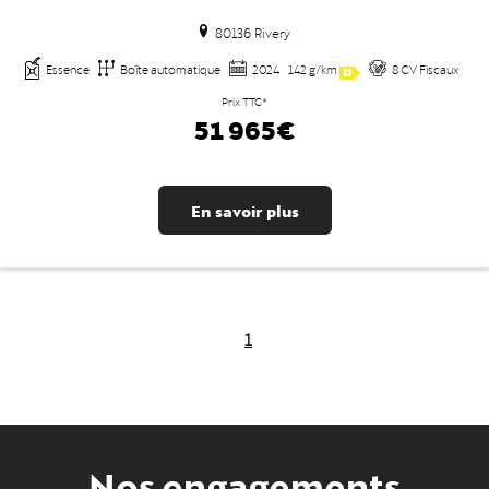
80136 Rivery
Essence
Boîte automatique
2024
142 g/km
8 CV Fiscaux
Prix TTC*
51 965€
En savoir plus
1
Nos engagements