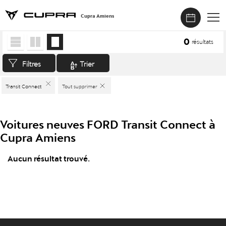
Cupra Amiens
Accueil
>
Véhicules neufs
>
FORD
>
Transit Connect
0
résultats
Filtres
Trier
Transit Connect
Tout supprimer
Voitures neuves FORD Transit Connect à
Cupra Amiens
Aucun résultat trouvé.