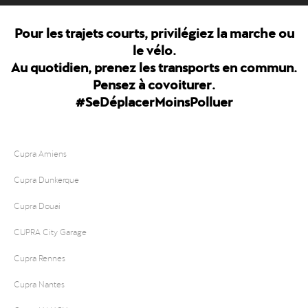
Pour les trajets courts, privilégiez la marche ou
le vélo.
Au quotidien, prenez les transports en commun.
Pensez à covoiturer.
#SeDéplacerMoinsPolluer
Cupra Amiens
Cupra Dunkerque
Cupra Douai
CUPRA City Garage
Cupra Rennes
Cupra Nantes