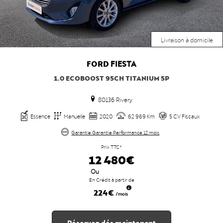
Livraison à domicile
FORD
FIESTA
1.0 ECOBOOST 95CH TITANIUM 5P
80136 Rivery
Essence
Manuelle
2020
62 969 Km
5 CV Fiscaux
Garantie Garantie Performance 12 mois
Prix TTC*
12 480€
Ou
En Crédit à partir de
224€
/mois
Réservez dés maintenant