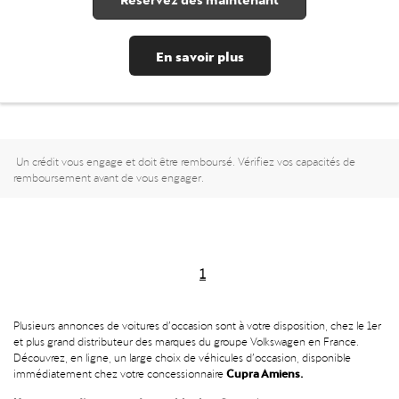
En savoir plus
Un crédit vous engage et doit être remboursé. Vérifiez vos capacités de
remboursement avant de vous engager.
1
Plusieurs annonces de voitures d’occasion sont à votre disposition, chez le 1er
et plus grand distributeur des marques du groupe Volkswagen en France.
Découvrez, en ligne, un large choix de véhicules d’occasion, disponible
Cupra Amiens.
immédiatement chez votre concessionnaire