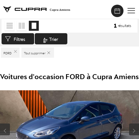
Cupra Amiens
Accueil
>
Véhicules d'occasion
>
FORD
1
résultats
Filtres
Trier
FORD
Tout supprimer
Voitures d'occasion FORD à Cupra Amiens