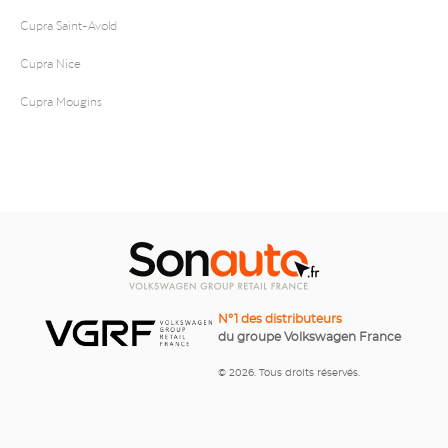
Cupra Saint-Avold
Cupra Nice
Cupra Mougins
N°1 des distributeurs
du groupe Volkswagen France
© 2026. Tous droits réservés.