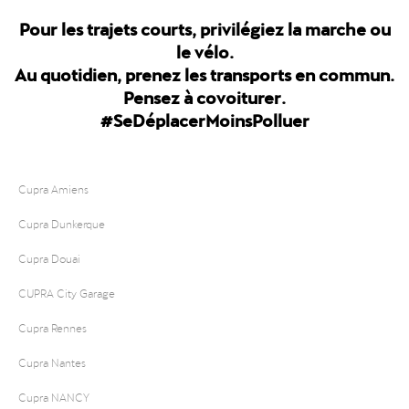
Pour les trajets courts, privilégiez la marche ou
le vélo.
Au quotidien, prenez les transports en commun.
Pensez à covoiturer.
#SeDéplacerMoinsPolluer
Cupra Amiens
Cupra Dunkerque
Cupra Douai
CUPRA City Garage
Cupra Rennes
Cupra Nantes
Cupra NANCY