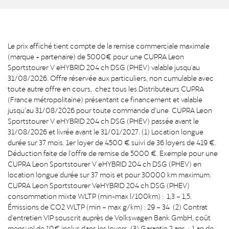
Le prix affiché tient compte de la remise commerciale maximale
(marque + partenaire) de 5000€ pour une CUPRA Leon
Sportstourer V eHYBRID 204 ch DSG (PHEV) valable jusqu'au
31/08/2026. Offre réservée aux particuliers, non cumulable avec
toute autre offre en cours, chez tous les Distributeurs CUPRA
(France métropolitaine) présentant ce financement et valable
jusqu’au 31/08/2026 pour toute commande d’une CUPRA Leon
Sportstourer V eHYBRID 204 ch DSG (PHEV) passée avant le
31/08/2026 et livrée avant le 31/01/2027. (1) Location longue
durée sur 37 mois. 1er loyer de 4500 € suivi de 36 loyers de 419 €.
Déduction faite de l'offre de remise de 5000 €. Exemple pour une
CUPRA Leon Sportstourer V eHYBRID 204 ch DSG (PHEV) en
location longue durée sur 37 mois et pour 30000 km maximum.
CUPRA Leon Sportstourer VeHYBRID 204 ch DSG (PHEV)
consommation mixte WLTP (min-max l/100km) : 1,3 – 1,5.
Émissions de CO2 WLTP (min – max g/km) : 29 – 34 (2) Contrat
d'entretien VIP souscrit auprès de Volkswagen Bank GmbH, coût
mensuel de 10€ inclus dans les loyers. (3) Garantie 2 ans + 1 an de