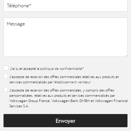
J'ai lu et accepté la
politique de confidentialité
*
J'accepte de recevoir des offres commerciales relatives aux produits et
services commercialisés par
l'établissement vendeur
J'accepte de recevoir des offres commerciales, y compris des offres
personnalisées, relatives aux produits et services commercialisés par
Volkswagen Group France, Volkswagen Bank GMBH et Volkswagen Financial
Services S.A.
Envoyer