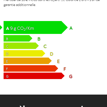
garantie additionnelle.
A
A
9
g
CO
/Km
2
B
B
C
C
D
D
E
E
F
F
G
G
Nos engagements