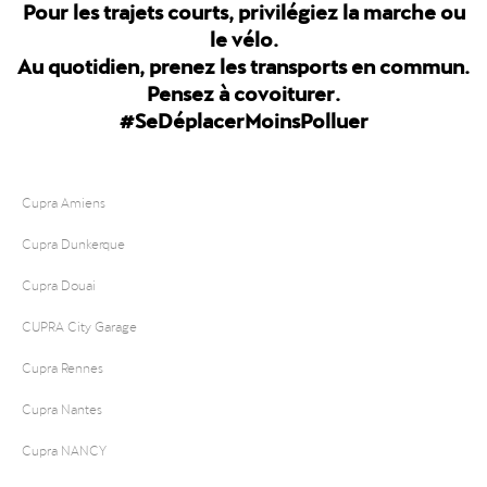
Pour les trajets courts, privilégiez la marche ou
le vélo.
Au quotidien, prenez les transports en commun.
Pensez à covoiturer.
#SeDéplacerMoinsPolluer
Cupra Amiens
Cupra Dunkerque
Cupra Douai
CUPRA City Garage
Cupra Rennes
Cupra Nantes
Cupra NANCY