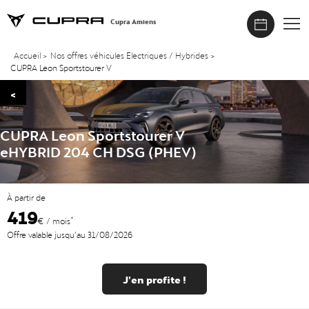
Cupra Amiens
Accueil
>
Nos offres véhicules Electriques / Hybrides
>
CUPRA Leon Sportstourer V
<
CUPRA Leon Sportstourer V
eHYBRID 204 CH DSG (PHEV)
À partir de
419
*
€ / mois
Offre valable jusqu’au 31/08/2026
J'en profite !