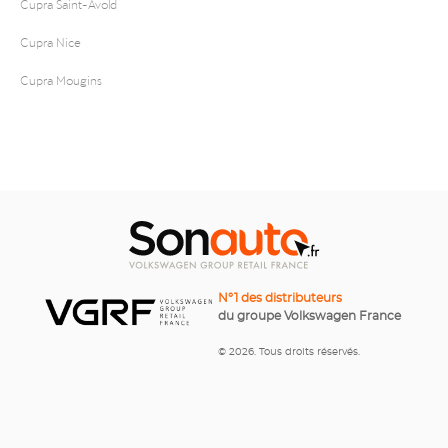
Cupra Saint-Avold
Cupra Nice
Cupra Mougins
N°1 des distributeurs
du groupe Volkswagen France
© 2026. Tous droits réservés.