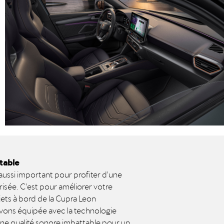
ttable
 aussi important pour profiter d'une
isée. C'est pour améliorer votre
jets à bord de la Cupra Leon
avons équipée avec la technologie
ne qualité sonore imbattable pour un