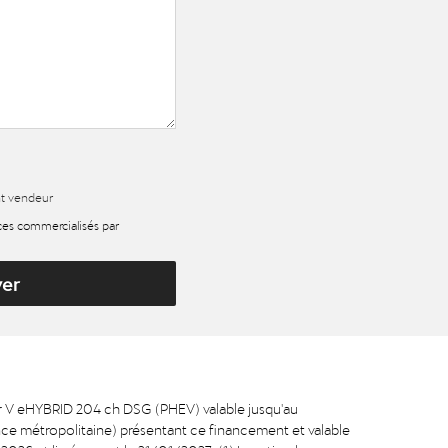
nt vendeur
ices commercialisés par
yer
r V eHYBRID 204 ch DSG (PHEV) valable jusqu'au
nce métropolitaine) présentant ce financement et valable