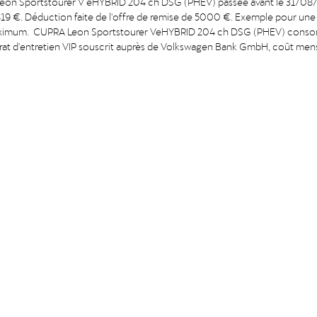
 Sportstourer V eHYBRID 204 ch DSG (PHEV) passée avant le 31/08/202
de 419 €. Déduction faite de l'offre de remise de 5000 €. Exemple pou
aximum. CUPRA Leon Sportstourer VeHYBRID 204 ch DSG (PHEV) consomm
t d'entretien VIP souscrit auprès de Volkswagen Bank GmbH, coût mensuel