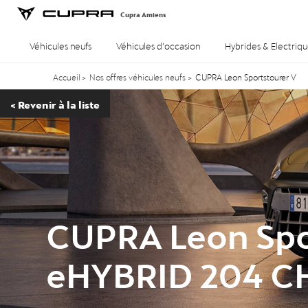
Cupra Amiens
Véhicules neufs
Véhicules d’occasion
Hybrides & Electriqu
Accueil
>
Nos offres véhicules neufs
>
CUPRA Leon Sportstourer V
<
Revenir à la liste
CUPRA Leon Spo
eHYBRID 204 C